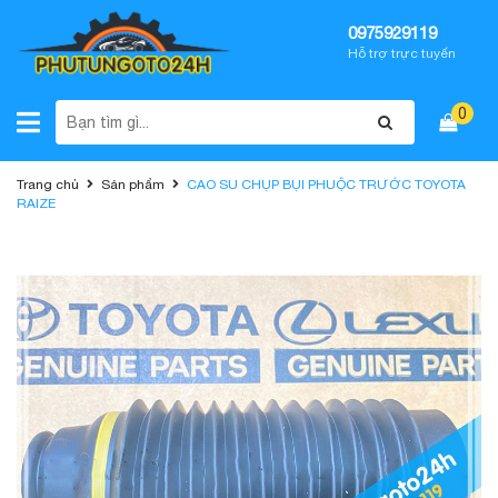
0975929119
Hỗ trợ trực tuyến
0
Trang chủ
Sản phẩm
CAO SU CHỤP BỤI PHUỘC TRƯỚC TOYOTA
RAIZE