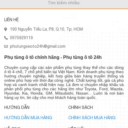
Tìm kiếm nhiều:
LIÊN HỆ
190 Nguyễn Tiểu La, P.8, Q.10, Tp. HCM
0975929119
phutungxeoto24h@gmail.com
Phụ tùng ô tô chính hãng - Phụ tùng ô tô 24h
Chuyên cung cấp các sản phẩm phụ tùng thay thế cho các dòng
ô tô 4 chỗ, 7 chỗ phổ biến tại Việt Nam. Kinh doanh phụ tùng theo
hướng chuyên nghiệp, kết hợp giữa bán hàng truyền thống và
online phù hợp với thời đại công nghệ. Chất lượng tốt, giá cả phù
hợp và canh tranh nhất hiện nay. Là đơn vị chuyên nhập khẩu và
phân phối phụ tùng cho các hãng lớn như Toyota, Ford, Mazda,
Hyundai, Kia, Honda, GM, Mitsubishi, Nissan... Luôn là nơi bán
hàng uy tín, tin cậy cho mọi khách hàng toàn quốc.
HƯỚNG DẪN
CHÍNH SÁCH
HƯỚNG DẪN MUA HÀNG
CHÍNH SÁCH MUA HÀNG