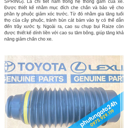
SPRING). Là chi tiết nằm trong hệ thống gầm của xe.
Được thiết kế nhằm mục đích che chắn và bảo vệ cho
phần ty phuộc giảm xóc trước. Từ đó nhằm gia tăng tuổi
thọ của cây phuộc, tránh bùn cát bám vào ty có thể dẫn
đến trầy xước ty. Ngoài ra, cao su chụp bụi Raize còn
được thiết kế dính liền với cao su tăm bông, giúp tăng khả
năng giảm chấn cho xe.