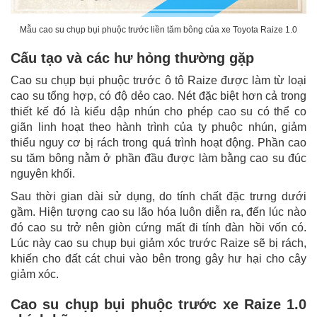
Mẫu cao su chụp bụi phuộc trước liền tăm bông của xe Toyota Raize 1.0
Cấu tạo và các hư hỏng thường gặp
Cao su chụp bụi phuộc trước ô tô Raize được làm từ loại
cao su tổng hợp, có độ dẻo cao. Nét đặc biệt hơn cả trong
thiết kế đó là kiểu dập nhún cho phép cao su có thể co
giãn linh hoạt theo hành trình của ty phuộc nhún, giảm
thiểu nguy cơ bị rách trong quá trình hoạt động. Phần cao
su tăm bông nằm ở phần đầu được làm bằng cao su đúc
nguyên khối.
Sau thời gian dài sử dụng, do tính chất đặc trưng dưới
gầm. Hiện tượng cao su lão hóa luôn diễn ra, đến lúc nào
đó cao su trở nên giòn cứng mất đi tính đàn hồi vốn có.
Lúc này cao su chụp bụi giảm xóc trước Raize sẽ bị rách,
khiến cho đất cát chui vào bên trong gây hư hại cho cây
giảm xóc.
Cao su chụp bụi phuộc trước xe Raize 1.0