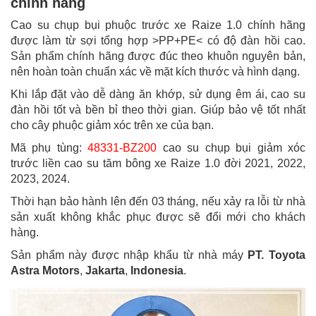
chính hãng
Cao su chụp bụi phuộc trước xe Raize 1.0 chính hãng
được làm từ sợi tổng hợp >PP+PE< có độ đàn hồi cao.
Sản phẩm chính hãng được đúc theo khuôn nguyên bản,
nên hoàn toàn chuẩn xác về mặt kích thước và hình dạng.
Khi lắp đặt vào dễ dàng ăn khớp, sử dụng êm ái, cao su
đàn hồi tốt và bền bỉ theo thời gian. Giúp bảo vệ tốt nhất
cho cây phuộc giảm xóc trên xe của bạn.
Mã phụ tùng:
48331-BZ200
cao su chụp bụi giảm xóc
trước liền cao su tăm bông xe Raize 1.0 đời 2021, 2022,
2023, 2024.
Thời hạn bảo hành lên đến 03 tháng, nếu xảy ra lỗi từ nhà
sản xuất không khắc phục được sẽ đổi mới cho khách
hàng.
Sản phẩm này được nhập khẩu từ nhà máy
PT. Toyota
Astra Motors
,
Jakarta
,
Indonesia
.