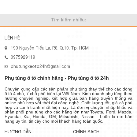
Tìm kiếm nhiều:
LIÊN HỆ
190 Nguyễn Tiểu La, P.8, Q.10, Tp. HCM
0975929119
phutungxeoto24h@gmail.com
Phụ tùng ô tô chính hãng - Phụ tùng ô tô 24h
Chuyên cung cấp các sản phẩm phụ tùng thay thế cho các dòng
ô tô 4 chỗ, 7 chỗ phổ biến tại Việt Nam. Kinh doanh phụ tùng theo
hướng chuyên nghiệp, kết hợp giữa bán hàng truyền thống và
online phù hợp với thời đại công nghệ. Chất lượng tốt, giá cả phù
hợp và canh tranh nhất hiện nay. Là đơn vị chuyên nhập khẩu và
phân phối phụ tùng cho các hãng lớn như Toyota, Ford, Mazda,
Hyundai, Kia, Honda, GM, Mitsubishi, Nissan... Luôn là nơi bán
hàng uy tín, tin cậy cho mọi khách hàng toàn quốc.
HƯỚNG DẪN
CHÍNH SÁCH