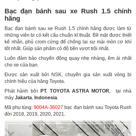
Bạc đạn bánh sau xe Rush 1.5 chính
hãng
Bạc đạn bánh sau xe Rush 1.5 chính hãng được làm từ
những viên bi có kết cấu chuẩn kĩ thuật. Bề mặt được thiết
kế nhẵn, phủ crom cứng để chống lại sự mài mòn cơ khí
tốt nhất. Giúp sản phẩm có độ bền vượt trội nhất.
Luôn đảm bảo chuyển động quay nhẹ nhàng, êm ái nhất
cho xe của bạn.
Được sản xuất bởi NSK, chuyên gia sản xuất vòng bi
chính hiệu của hãng Toyota.
Phát hành bởi
PT. TOYOTA ASTRA MOTOR
, tại nhà
máy
Jakarta
,
Indonesia
.
Mã phụ tùng:
9004A-36027
bạc đạn bánh sau Toyota Rush
đời 2018, 2019, 2020, 2021.