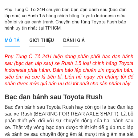
Phụ Tùng Ô Tô 24H chuyên bán bạn đạn bánh sau (bạc đạn
láp sau) xe Rush 1.5 hàng chính hãng Toyota Indonesia siêu
bền bỉ và giá cạnh tranh. Chuyên phụ tùng Toyota Rush bảo
hành uy tín nhất tại TPHCM.
MÔ TẢ
GIỚI THIỆU
ĐÁNH GIÁ
Phụ Tùng Ô Tô 24H hiện đang phân phối bạc đạn bánh
sau (bạc đạn láp sau) xe Rush 1.5 loại chính hãng Toyota
Indonesia phát hành. Đảm bảo lắp chuẩn zin nguyên bản,
siêu êm và cực kì bền bỉ. Liên hệ ngay với chúng tôi để
nhận được mức giá bán ưu đãi tốt nhất cho sản phẩm này.
Bạc đạn bánh sau Toyota Rush
Bạc đạn bánh sau Toyota Rush hay còn gọi là bạc đạn láp
sau xe Rush (BEARING FOR REAR AXLE SHAFT). Là bộ
phận thiết yếu đối với sự chuyển động của hai bánh sau
xe. Thật vậy vòng bạc đạn được thiết kết để giúp trục láp
và bánh xe sau chuyển động êm ái, mượt mà giảm ma sát