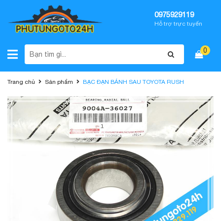
0975929119
Hỗ trợ trực tuyến
0
Trang chủ
Sản phẩm
BẠC ĐẠN BÁNH SAU TOYOTA RUSH