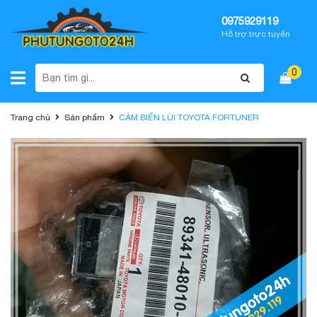
0975929119
Hỗ trợ trực tuyến
0
Trang chủ
Sản phẩm
CẢM BIẾN LÙI TOYOTA FORTUNER