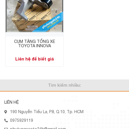
CỤM TĂNG TỔNG XE
TOYOTA INNOVA
Liên hệ để biết giá
Tìm kiếm nhiều:
LIÊN HỆ
190 Nguyễn Tiểu La, P.8, Q.10, Tp. HCM
0975929119
phutungxeoto24h@gmail.com