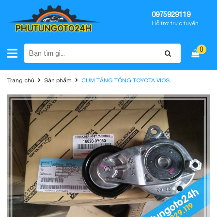
0975929119
Hỗ trợ trực tuyến
0
Trang chủ
Sản phẩm
CỤM TĂNG TỔNG TOYOTA VIOS