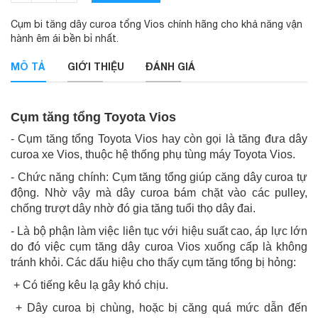
Cụm bi tăng dây curoa tổng Vios chính hãng cho khả năng vận
hành êm ái bền bỉ nhất.
MÔ TẢ
GIỚI THIỆU
ĐÁNH GIÁ
Cụm tăng tổng Toyota Vios
- Cụm tăng tổng Toyota Vios hay còn gọi là tăng đưa dây
curoa xe Vios, thuộc hệ thống phụ tùng máy Toyota Vios.
- Chức năng chính: Cụm tăng tổng giúp căng dây curoa tự
động. Nhờ vậy mà dây curoa bám chặt vào các pulley,
chống trượt dây nhờ đó gia tăng tuổi thọ dây đai.
- Là bộ phận làm việc liên tục với hiệu suất cao, áp lực lớn
do đó việc cụm tăng dây curoa Vios xuống cấp là không
tránh khỏi. Các dấu hiệu cho thấy cụm tăng tổng bị hỏng:
+ Có tiếng kêu lạ gây khó chịu.
+ Dây curoa bị chùng, hoặc bị căng quá mức dẫn đến