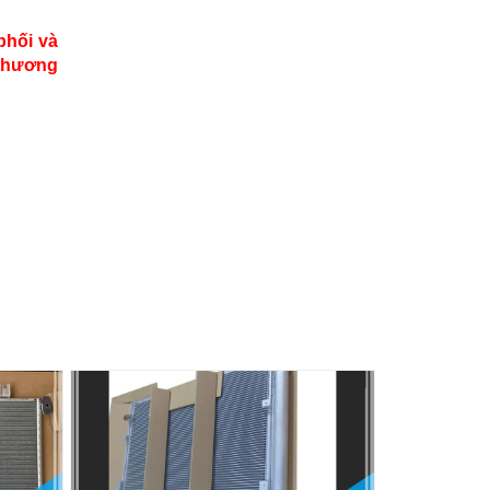
phối và
 thương