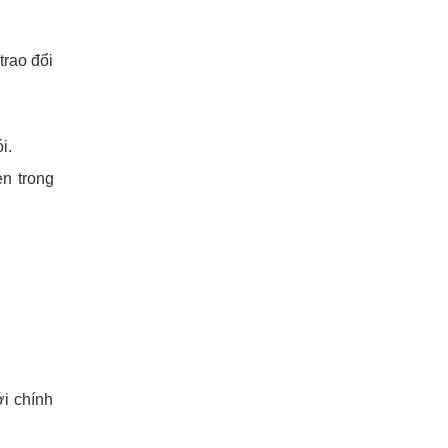
trao đổi
i.
n trong
ới chính