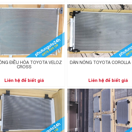
ÓNG ĐIỀU HÒA TOYOTA VELOZ
DÀN NÓNG TOYOTA COROLLA
CROSS
Liên hệ để biết giá
Liên hệ để biết giá