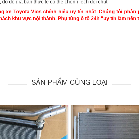
do đó giá bán thực tế có thể chênh lệch đôi chút.
 xe Toyota Vios chính hiệu uy tín nhất. Chúng tôi phân 
khách khu vực nội thành. Phụ tùng ô tô 24h "uy tín làm nên
SẢN PHẨM CÙNG LOẠI