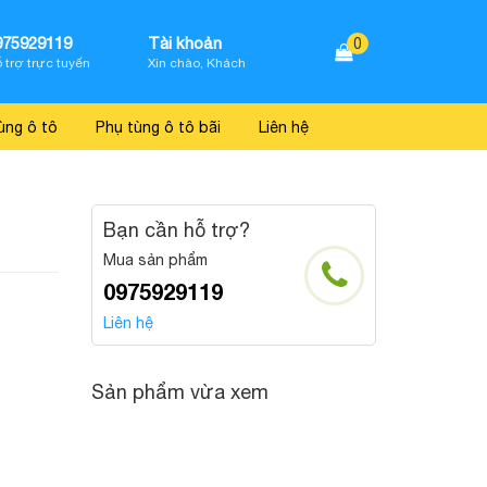
975929119
Tài khoản
0
 trợ trực tuyến
Xin chào, Khách
ùng ô tô
Phụ tùng ô tô bãi
Liên hệ
Bạn cần hỗ trợ?
Mua sản phẩm
0975929119
Liên hệ
Sản phẩm vừa xem