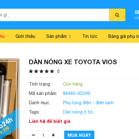
0
Hỗ
chủ
Giới thiệu
Sản phẩm
Tin tức
Bảng giá phụ t
DÀN NÓNG XE TOYOTA VIOS
0
Tình trạng:
Còn hàng
Mã sản phẩm:
88460-0D290
Danh mục:
Phụ tùng điện - điện lạnh
Tags:
Dàn nóng ô tô
,
Liên hệ để biết giá
MUA NGAY