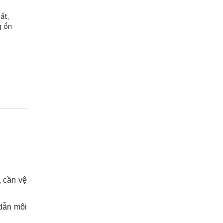
ất,
g ổn
, cần vệ
 dẫn môi