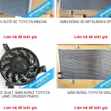
N SƯỞI XE TOYOTA INNOVA
GIÀN NÓNG XE MITSUBISHI X
Liên hệ để biết giá
Liên hệ để biết giá
Ơ QUẠT GIÀN NÓNG TOYOTA
GIÀN NÓNG TOYOTA VEN
LAND CRUISER PRADO
Liên hệ để biết giá
Liên hệ để biết giá