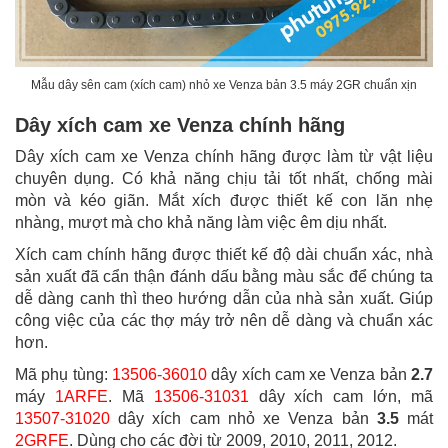
Mẫu dây sên cam (xích cam) nhỏ xe Venza bản 3.5 máy 2GR chuẩn xịn
Dây xích cam xe Venza chính hãng
Dây xích cam xe Venza chính hãng được làm từ vật liệu
chuyên dụng. Có khả năng chịu tải tốt nhất, chống mài
mòn và kéo giãn. Mắt xích được thiết kế con lăn nhẹ
nhàng, mượt mà cho khả năng làm việc êm dịu nhất.
Xích cam chính hãng được thiết kế độ dài chuẩn xác, nhà
sản xuất đã cẩn thận đánh dấu bằng màu sắc để chúng ta
dễ dàng canh thì theo hướng dẫn của nhà sản xuất. Giúp
công việc của các thợ máy trở nên dễ dàng và chuẩn xác
hơn.
Mã phụ tùng:
13506-36010
dây xích cam xe Venza bản
2.7
máy
1ARFE
. Mã
13506-31031
dây xích cam lớn, mã
13507-31020
dây xích cam nhỏ xe Venza bản
3.5
mát
2GRFE
. Dùng cho các đời từ 2009, 2010, 2011, 2012.