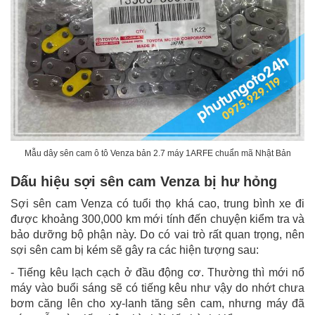
Mẫu dây sên cam ô tô Venza bản 2.7 máy 1ARFE chuẩn mã Nhật Bản
Dấu hiệu sợi sên cam Venza bị hư hỏng
Sợi sên cam Venza có tuổi thọ khá cao, trung bình xe đi
được khoảng 300,000 km mới tính đến chuyện kiểm tra và
bảo dưỡng bộ phận này. Do có vai trò rất quan trọng, nên
sợi sên cam bị kém sẽ gây ra các hiện tượng sau:
- Tiếng kêu lạch cạch ở đầu động cơ. Thường thì mới nổ
máy vào buổi sáng sẽ có tiếng kêu như vậy do nhớt chưa
bơm căng lên cho xy-lanh tăng sên cam, nhưng máy đã