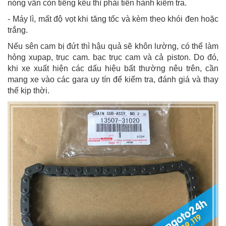
nóng vẫn còn tiếng kêu thì phải tiến hành kiểm tra.
- Máy lì, mất độ vọt khi tăng tốc và kèm theo khói đen hoặc
trắng.
Nếu sên cam bị đứt thì hậu quả sẽ khôn lường, có thể làm
hỏng xupap, trục cam. bạc trục cam và cả piston. Do đó,
khi xe xuất hiện các dấu hiệu bất thường nêu trên, cần
mang xe vào các gara uy tín để kiểm tra, đánh giá và thay
thế kịp thời.