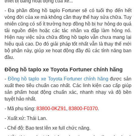
thiết bị đang hoạt động của xe...
- Đa phần đồng hồ taplo Fortuner sẽ có tuổi thọ đến hết
vòng đời của xe mà không cần thay thế hay sửa chữa. Tuy
nhiên cũng có số ít trường hợp đồng hồ bị hư hỏng do quá
tải nguồn điện hoặc các tác nhân va đập làm hỏng nó.
Hiện nay việc sửa chữa đồng hồ taplo vẫn chưa mang lại
hiệu quả cao. Do đó giải pháp tốt nhất vẫn là thay thế mới
bộ phận này, giúp xe hoạt động đầy đủ các tính năng ban
đầu.
Đồng hồ taplo xe Toyota Fortuner chính hãng
-
Đồng hồ taplo xe Toyota Fortuner chính hãng
được sản
xuất theo tiêu chuẩn cao nhất. Các linh kiện cao cấp giúp
sản phẩm hoạt động chuẩn xác, nhanh nhạy và độ bền
tuyệt hảo nhất.
- Mã phụ tùng:
83800-0KZ91
,
83800-F0370
.
- Xuất xứ: Thái Lan.
- Chế độ: Bao test lên xe full chức năng.