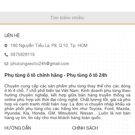
Tìm kiếm nhiều:
LIÊN HỆ
190 Nguyễn Tiểu La, P.8, Q.10, Tp. HCM
0975929119
phutungxeoto24h@gmail.com
Phụ tùng ô tô chính hãng - Phụ tùng ô tô 24h
Chuyên cung cấp các sản phẩm phụ tùng thay thế cho các dòng
ô tô 4 chỗ, 7 chỗ phổ biến tại Việt Nam. Kinh doanh phụ tùng theo
hướng chuyên nghiệp, kết hợp giữa bán hàng truyền thống và
online phù hợp với thời đại công nghệ. Chất lượng tốt, giá cả phù
hợp và canh tranh nhất hiện nay. Là đơn vị chuyên nhập khẩu và
phân phối phụ tùng cho các hãng lớn như Toyota, Ford, Mazda,
Hyundai, Kia, Honda, GM, Mitsubishi, Nissan... Luôn là nơi bán
hàng uy tín, tin cậy cho mọi khách hàng toàn quốc.
HƯỚNG DẪN
CHÍNH SÁCH