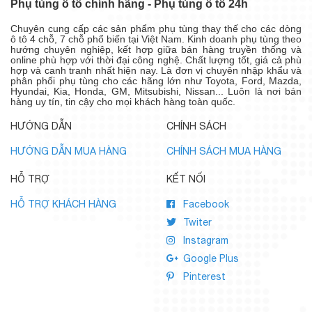
Phụ tùng ô tô chính hãng - Phụ tùng ô tô 24h
Chuyên cung cấp các sản phẩm phụ tùng thay thế cho các dòng
ô tô 4 chỗ, 7 chỗ phổ biến tại Việt Nam. Kinh doanh phụ tùng theo
hướng chuyên nghiệp, kết hợp giữa bán hàng truyền thống và
online phù hợp với thời đại công nghệ. Chất lượng tốt, giá cả phù
hợp và canh tranh nhất hiện nay. Là đơn vị chuyên nhập khẩu và
phân phối phụ tùng cho các hãng lớn như Toyota, Ford, Mazda,
Hyundai, Kia, Honda, GM, Mitsubishi, Nissan... Luôn là nơi bán
hàng uy tín, tin cậy cho mọi khách hàng toàn quốc.
HƯỚNG DẪN
CHÍNH SÁCH
HƯỚNG DẪN MUA HÀNG
CHÍNH SÁCH MUA HÀNG
HỖ TRỢ
KẾT NỐI
HỖ TRỢ KHÁCH HÀNG
Facebook
Twiter
Instagram
Google Plus
Pinterest