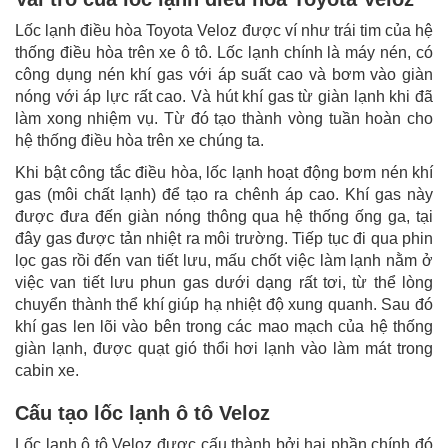
Lốc lạnh điều hòa Toyota Veloz được ví như trái tim của hệ
thống điều hòa trên xe ô tô. Lốc lạnh chính là máy nén, có
công dụng nén khí gas với áp suất cao và bơm vào giàn
nóng với áp lực rất cao. Và hút khí gas từ giàn lạnh khi đã
làm xong nhiệm vụ. Từ đó tạo thành vòng tuần hoàn cho
hệ thống điều hòa trên xe chúng ta.
Khi bật công tắc điều hòa, lốc lạnh hoạt động bơm nén khí
gas (môi chất lạnh) để tạo ra chênh áp cao. Khí gas này
được đưa đến giàn nóng thông qua hệ thống ống ga, tại
đây gas được tản nhiệt ra môi trường. Tiếp tục đi qua phin
lọc gas rồi đến van tiết lưu, mấu chốt việc làm lạnh nằm ở
việc van tiết lưu phun gas dưới dạng rất tơi, từ thể lòng
chuyển thành thể khí giúp hạ nhiệt độ xung quanh. Sau đó
khí gas len lõi vào bên trong các mao mạch của hệ thống
giàn lạnh, được quạt gió thổi hơi lạnh vào làm mát trong
cabin xe.
Cấu tạo lốc lạnh ô tô Veloz
Lốc lạnh ô tô Veloz được cấu thành bởi hai phần chính đó