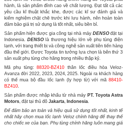
hành, là sản phẩm đỉnh cao về chất lượng. Đạt tất cả các
yêu cầu kĩ thuật khắc khe, được các kĩ sư đánh giá và
kiểm nghiệm chặt chẽ trước khi lưu hành, nên hoàn toàn
đảm bảo giá trị sử dụng là tốt nhất, siêu bền bỉ.
Sản phẩm hiện được gia công tại nhà máy
DENSO
đặt tại
Indonesia.
DENSO
là thương hiệu lớn về phụ tùng điện
lạnh, với trang thiết bị và công nghệ sản xuất tiên tiến hàng
đầu thế giới. Được Toyota tin tưởng lựa chọn là bên thứ 3
sản xuất phụ tùng cho hãng trong nhiều thập kỷ.
Mã phụ tùng:
88320-BZ410
thân lốc điều hòa Veloz-
Avanza đời 2022, 2023, 2024, 2025. Ngoài ra khách hàng
có thể mua bộ đầu lốc lạnh (ly hợp từ) với mã
88410-
BZ410
.
Sản phẩm được nhập khẩu từ nhà máy
PT. Toyota Astra
Motors
, đặt tại thủ đô
Jakarta
,
Indonesia
.
Để đảm bảo an toàn và hiệu quả sử dụng tốt nhất, kinh tế
nhất hãy chọn mua lốc lạnh Veloz chính hãng để thay thế
cho chiếc xe của bạn. Phụ tùng chính hãng luôn mang giá