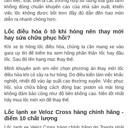
làm việc. Đặc biệt là các trường hợp sử dụng loại gas lạnh
không đúng chuẩn khuyến cáo của nhà sản xuất, khiến
việc lốc không được bôi trơn đầy đủ dẫn đến hao mòn
diễn ra nhanh chóng hơn.
Lốc điều hòa ô tô khi hỏng nên thay mới
hay sửa chữa phục hồi?
Khi xe bị hỏng lốc điều hòa, chúng ta cần mang xe vào
gara uy tín để kiểm tra xem hỏng phần thân lốc hay đầu
lốc. Sau đó lên hạng mục thay thế.
Mình khuyên anh em nên chọn phương án thay mới lốc
điều hòa khi có xảy ra hư hỏng. Do điều kiện làm việc khắc
nghiệt, nhiệt độ vào áp suất cao thường xuyên. Việc phục
hồi, sửa chữa bằng cách đóng bạc piston và mài lòng
không đảm bảo cũng như độ bền không cao. Nên tốt nhất
hãy mua lốc mới xịn để thay thế.
Lốc lạnh xe Veloz Cross hàng chính hãng -
điểm 10 chất lượng
Lốc lạnh xe Veloz Cross hàng chính hãng do Toyota phát