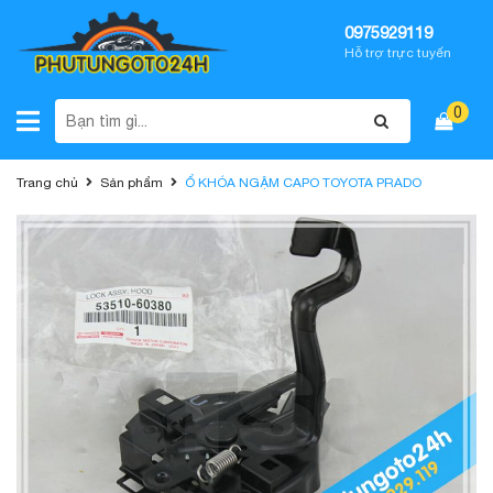
0975929119
Hỗ trợ trực tuyến
0
Trang chủ
Sản phẩm
Ổ KHÓA NGẬM CAPO TOYOTA PRADO