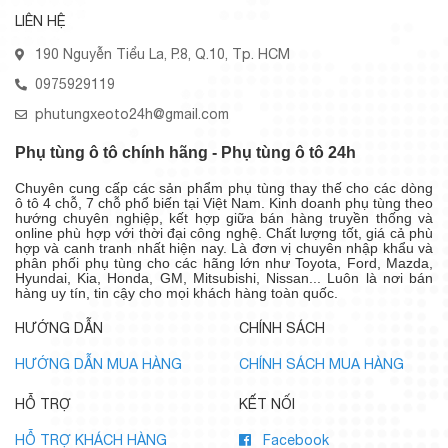
LIÊN HỆ
190 Nguyễn Tiểu La, P.8, Q.10, Tp. HCM
0975929119
phutungxeoto24h@gmail.com
Phụ tùng ô tô chính hãng - Phụ tùng ô tô 24h
Chuyên cung cấp các sản phẩm phụ tùng thay thế cho các dòng
ô tô 4 chỗ, 7 chỗ phổ biến tại Việt Nam. Kinh doanh phụ tùng theo
hướng chuyên nghiệp, kết hợp giữa bán hàng truyền thống và
online phù hợp với thời đại công nghệ. Chất lượng tốt, giá cả phù
hợp và canh tranh nhất hiện nay. Là đơn vị chuyên nhập khẩu và
phân phối phụ tùng cho các hãng lớn như Toyota, Ford, Mazda,
Hyundai, Kia, Honda, GM, Mitsubishi, Nissan... Luôn là nơi bán
hàng uy tín, tin cậy cho mọi khách hàng toàn quốc.
HƯỚNG DẪN
CHÍNH SÁCH
HƯỚNG DẪN MUA HÀNG
CHÍNH SÁCH MUA HÀNG
HỖ TRỢ
KẾT NỐI
HỖ TRỢ KHÁCH HÀNG
Facebook