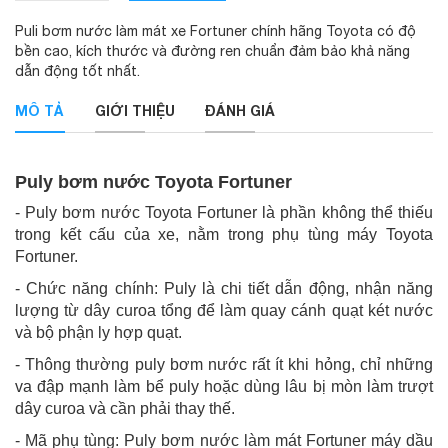
Puli bơm nước làm mát xe Fortuner chính hãng Toyota có độ
bền cao, kích thước và đường ren chuẩn đảm bảo khả năng
dẫn động tốt nhất.
MÔ TẢ
GIỚI THIỆU
ĐÁNH GIÁ
Puly bơm nước Toyota Fortuner
- Puly bơm nước Toyota Fortuner là phần không thể thiếu
trong kết cấu của xe, nằm trong phụ tùng máy Toyota
Fortuner.
- Chức năng chính: Puly là chi tiết dẫn động, nhận năng
lượng từ dây curoa tổng để làm quay cánh quạt két nước
và bộ phận ly hợp quạt.
- Thông thường puly bơm nước rất ít khi hỏng, chỉ những
va đập mạnh làm bể puly hoặc dùng lâu bị mòn làm trượt
dây curoa và cần phải thay thế.
- Mã phụ tùng: Puly bơm nước làm mát Fortuner máy dầu