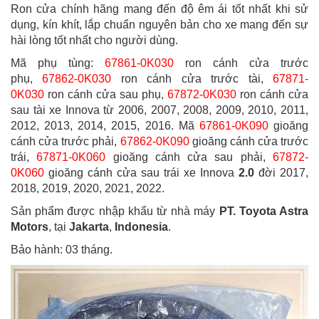
Ron cửa chính hãng mang đến độ êm ái tốt nhất khi sử
dụng, kín khít, lắp chuẩn nguyên bản cho xe mang đến sự
hài lòng tốt nhất cho người dùng.
Mã phụ tùng:
67861-0K030
ron cánh cửa trước
phụ,
67862-0K030
ron cánh cửa trước tài,
67871-
0K030
ron cánh cửa sau phụ,
67872-0K030
ron cánh cửa
sau tài xe Innova từ 2006, 2007, 2008, 2009, 2010, 2011,
2012, 2013, 2014, 2015, 2016. Mã
67861-0K090
gioăng
cánh cửa trước phải,
67862-0K090
gioăng cánh cửa trước
trái,
67871-0K060
gioăng cánh cửa sau phải,
67872-
0K060
gioăng cánh cửa sau trái xe Innova
2.0
đời 2017,
2018, 2019, 2020, 2021, 2022.
Sản phẩm được nhập khẩu từ nhà máy
PT. Toyota Astra
Motors
, tại
Jakarta
,
Indonesia
.
Bảo hành: 03 tháng.