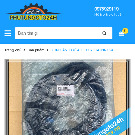
0975929119
Hỗ trợ trực tuyến
0
Trang chủ
Sản phẩm
RON CÁNH CỬA XE TOYOTA INNOVA