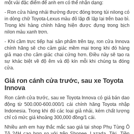
một vài đặc điểm để anh em có thể nhận dạng:
- Ron cửa hàng nhái thường được đóng trong túi nilong có
in dòng chữ Toyota-Lexus màu đỏ lặp đi lặp lại trên bao bì.
Trong khi hàng chính hãng hiện được đựng trong bịch
nilon màu xanh trơn.
- Khi cầm trực tiếp hai sản phẩm trên tay, ron cửa Innova
chính hãng sẽ cho cảm giác mềm mại trong khi đó hàng
giả mạo cho cảm giác chai cứng hơn. Điều này sẽ tạo ra
sự khác biệt về độ êm và độ kín mỗi khi chúng ta đóng
cửa.
Giá ron cánh cửa trước, sau xe Toyota
Innova
Ron cánh cửa trước, sau xe Toyota Innova có giá bán dao
động từ 500.000-600.000/1 cái chính hãng Toyota nhập
Indonesia. Trong khi đó các loại giả nhái, kém chất lượng
chỉ có mức giá khoảng 300,000 đồng/1 cái.
Nhiều anh em hay thắc mắc sao giá tại shop Phụ Tùng Ô
Tô 24H cao hơn so với trên Shopee, Lazada, Tiki...Tiền