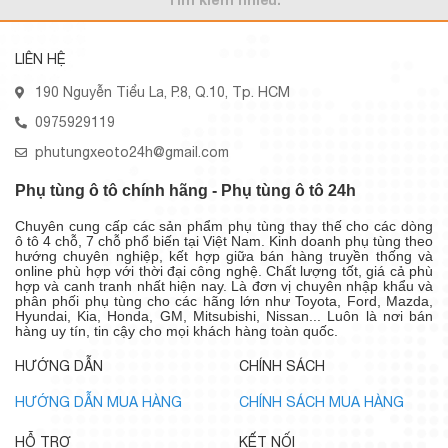
LIÊN HỆ
190 Nguyễn Tiểu La, P.8, Q.10, Tp. HCM
0975929119
phutungxeoto24h@gmail.com
Phụ tùng ô tô chính hãng - Phụ tùng ô tô 24h
Chuyên cung cấp các sản phẩm phụ tùng thay thế cho các dòng
ô tô 4 chỗ, 7 chỗ phổ biến tại Việt Nam. Kinh doanh phụ tùng theo
hướng chuyên nghiệp, kết hợp giữa bán hàng truyền thống và
online phù hợp với thời đại công nghệ. Chất lượng tốt, giá cả phù
hợp và canh tranh nhất hiện nay. Là đơn vị chuyên nhập khẩu và
phân phối phụ tùng cho các hãng lớn như Toyota, Ford, Mazda,
Hyundai, Kia, Honda, GM, Mitsubishi, Nissan... Luôn là nơi bán
hàng uy tín, tin cậy cho mọi khách hàng toàn quốc.
HƯỚNG DẪN
CHÍNH SÁCH
HƯỚNG DẪN MUA HÀNG
CHÍNH SÁCH MUA HÀNG
HỖ TRỢ
KẾT NỐI