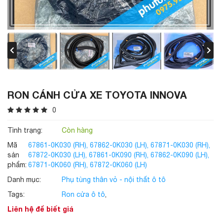
RON CÁNH CỬA XE TOYOTA INNOVA
0
Tình trạng:
Còn hàng
Mã
67861-0K030 (RH), 67862-0K030 (LH), 67871-0K030 (RH),
sản
67872-0K030 (LH), 67861-0K090 (RH), 67862-0K090 (LH),
phẩm:
67871-0K060 (RH), 67872-0K060 (LH)
Danh mục:
Phụ tùng thân vỏ - nội thất ô tô
Tags:
Ron cửa ô tô
,
Liên hệ để biết giá