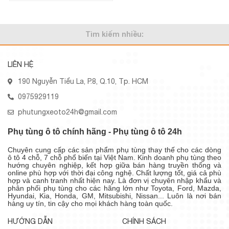
Tìm kiếm nhiều:
LIÊN HỆ
190 Nguyễn Tiểu La, P.8, Q.10, Tp. HCM
0975929119
phutungxeoto24h@gmail.com
Phụ tùng ô tô chính hãng - Phụ tùng ô tô 24h
Chuyên cung cấp các sản phẩm phụ tùng thay thế cho các dòng
ô tô 4 chỗ, 7 chỗ phổ biến tại Việt Nam. Kinh doanh phụ tùng theo
hướng chuyên nghiệp, kết hợp giữa bán hàng truyền thống và
online phù hợp với thời đại công nghệ. Chất lượng tốt, giá cả phù
hợp và canh tranh nhất hiện nay. Là đơn vị chuyên nhập khẩu và
phân phối phụ tùng cho các hãng lớn như Toyota, Ford, Mazda,
Hyundai, Kia, Honda, GM, Mitsubishi, Nissan... Luôn là nơi bán
hàng uy tín, tin cậy cho mọi khách hàng toàn quốc.
HƯỚNG DẪN
CHÍNH SÁCH