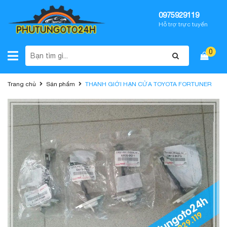
0975929119
Hỗ trợ trực tuyến
0
Trang chủ
Sản phẩm
THANH GIỚI HẠN CỬA TOYOTA FORTUNER