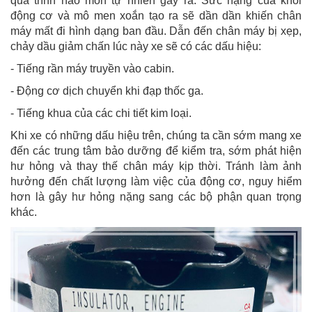
quá trình hao mòn tự nhiên gây ra. Sức nặng của khối
động cơ và mô men xoắn tạo ra sẽ dần dần khiến chân
máy mất đi hình dạng ban đầu. Dẫn đến chân máy bị xẹp,
chảy dầu giảm chấn lúc này xe sẽ có các dấu hiệu:
- Tiếng rần máy truyền vào cabin.
- Động cơ dịch chuyển khi đạp thốc ga.
- Tiếng khua của các chi tiết kim loại.
Khi xe có những dấu hiệu trên, chúng ta cần sớm mang xe
đến các trung tâm bảo dưỡng để kiểm tra, sớm phát hiện
hư hỏng và thay thế chân máy kịp thời. Tránh làm ảnh
hưởng đến chất lượng làm việc của động cơ, nguy hiểm
hơn là gây hư hỏng nặng sang các bộ phận quan trọng
khác.