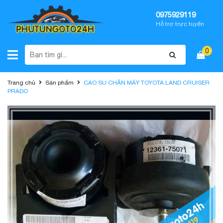
0975929119
Hỗ trợ trực tuyến
0
Trang chủ
Sản phẩm
CAO SU CHÂN MÁY TOYOTA LAND CRUISER
PRADO