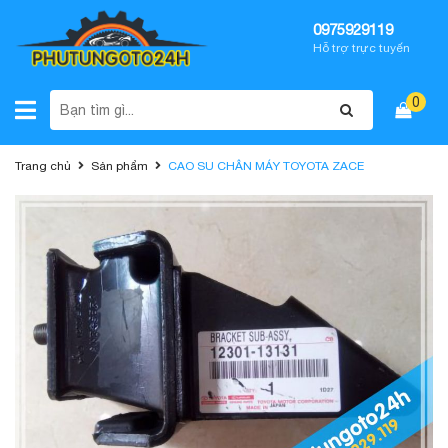
0975929119
Hỗ trợ trực tuyến
0
Trang chủ
Sản phẩm
CAO SU CHÂN MÁY TOYOTA ZACE