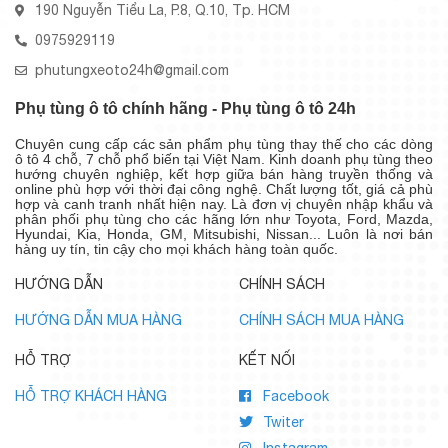
190 Nguyễn Tiểu La, P.8, Q.10, Tp. HCM
0975929119
phutungxeoto24h@gmail.com
Phụ tùng ô tô chính hãng - Phụ tùng ô tô 24h
Chuyên cung cấp các sản phẩm phụ tùng thay thế cho các dòng
ô tô 4 chỗ, 7 chỗ phổ biến tại Việt Nam. Kinh doanh phụ tùng theo
hướng chuyên nghiệp, kết hợp giữa bán hàng truyền thống và
online phù hợp với thời đại công nghệ. Chất lượng tốt, giá cả phù
hợp và canh tranh nhất hiện nay. Là đơn vị chuyên nhập khẩu và
phân phối phụ tùng cho các hãng lớn như Toyota, Ford, Mazda,
Hyundai, Kia, Honda, GM, Mitsubishi, Nissan... Luôn là nơi bán
hàng uy tín, tin cậy cho mọi khách hàng toàn quốc.
HƯỚNG DẪN
CHÍNH SÁCH
HƯỚNG DẪN MUA HÀNG
CHÍNH SÁCH MUA HÀNG
HỖ TRỢ
KẾT NỐI
HỖ TRỢ KHÁCH HÀNG
Facebook
Twiter
Instagram