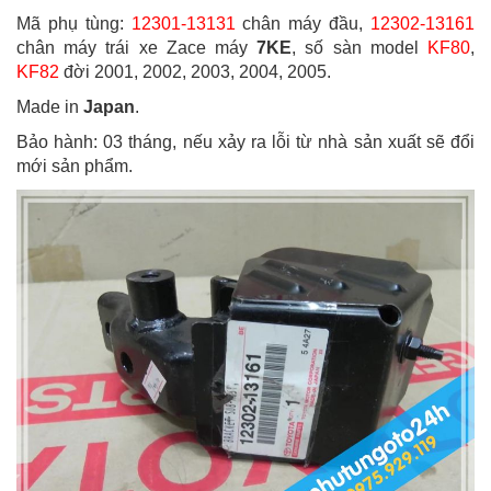
Mã phụ tùng:
12301-13131
chân máy đầu,
12302-13161
chân máy trái xe Zace máy
7KE
, số sàn model
KF80
,
KF82
đời 2001, 2002, 2003, 2004, 2005.
Made in
Japan
.
Bảo hành: 03 tháng, nếu xảy ra lỗi từ nhà sản xuất sẽ đổi
mới sản phẩm.