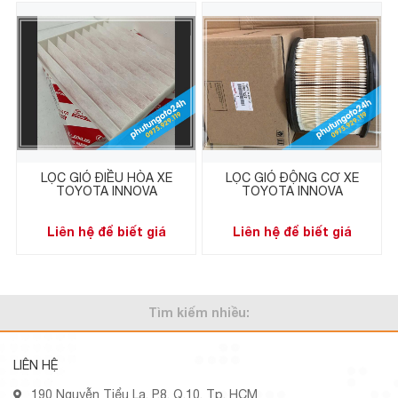
LỌC GIÓ ĐIỀU HÒA XE
LỌC GIÓ ĐỘNG CƠ XE
TOYOTA INNOVA
TOYOTA INNOVA
Liên hệ để biết giá
Liên hệ để biết giá
Tìm kiếm nhiều:
LIÊN HỆ
190 Nguyễn Tiểu La, P.8, Q.10, Tp. HCM