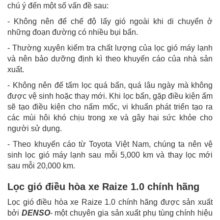
chú ý đến một số vấn đề sau:
- Không nên để chế độ lấy gió ngoài khi di chuyển ở
những đoạn đường có nhiều bụi bẩn.
- Thường xuyên kiểm tra chất lượng của lọc gió máy lạnh
và nên bảo dưỡng định kì theo khuyến cáo của nhà sản
xuất.
- Không nên để tấm lọc quá bẩn, quá lâu ngày mà không
được vệ sinh hoặc thay mới. Khi lọc bẩn, gặp điều kiện ẩm
sẽ tạo điều kiện cho nấm mốc, vi khuẩn phát triển tạo ra
các mùi hôi khó chịu trong xe và gây hại sức khỏe cho
người sử dụng.
- Theo khuyến cáo từ Toyota Việt Nam, chúng ta nên vệ
sinh lọc gió máy lạnh sau mỗi 5,000 km và thay lọc mới
sau mỗi 20,000 km.
Lọc gió điều hòa xe Raize 1.0 chính hãng
Lọc gió điều hòa xe Raize 1.0 chính hãng được sản xuất
bởi
DENSO
- một chuyên gia sản xuất phụ tùng chính hiệu