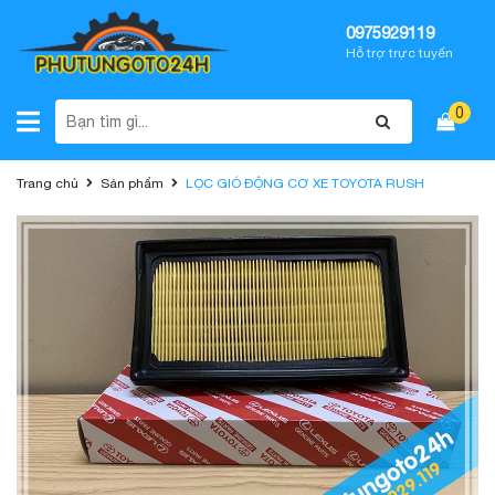
0975929119
Hỗ trợ trực tuyến
0
Trang chủ
Sản phẩm
LỌC GIÓ ĐỘNG CƠ XE TOYOTA RUSH