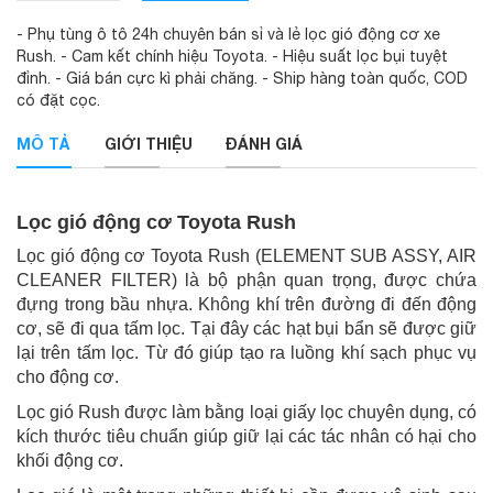
- Phụ tùng ô tô 24h chuyên bán sỉ và lẻ lọc gió động cơ xe
Rush. - Cam kết chính hiệu Toyota. - Hiệu suất lọc bụi tuyệt
đỉnh. - Giá bán cực kì phải chăng. - Ship hàng toàn quốc, COD
có đặt cọc.
MÔ TẢ
GIỚI THIỆU
ĐÁNH GIÁ
Lọc gió động cơ Toyota Rush
Lọc gió động cơ Toyota Rush (ELEMENT SUB ASSY, AIR
CLEANER FILTER) là bộ phận quan trọng, được chứa
đựng trong bầu nhựa. Không khí trên đường đi đến động
cơ, sẽ đi qua tấm lọc. Tại đây các hạt bụi bẩn sẽ được giữ
lại trên tấm lọc. Từ đó giúp tạo ra luồng khí sạch phục vụ
cho động cơ.
Lọc gió Rush được làm bằng loại giấy lọc chuyên dụng, có
kích thước tiêu chuẩn giúp giữ lại các tác nhân có hại cho
khối động cơ.