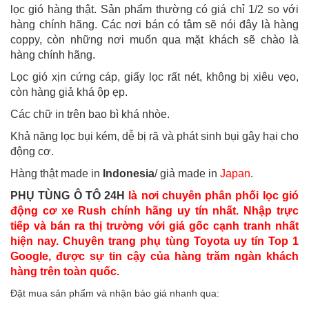
lọc gió hàng thật. Sản phẩm thường có giá chỉ 1/2 so với
hàng chính hãng. Các nơi bán có tâm sẽ nói đây là hàng
coppy, còn những nơi muốn qua mặt khách sẽ chào là
hàng chính hãng.
Lọc gió xịn cứng cáp, giấy lọc rất nét, không bị xiêu vẹo,
còn hàng giả khá ộp ẹp.
Các chữ in trên bao bì khá nhòe.
Khả năng lọc bụi kém, dễ bị rã và phát sinh bụi gây hại cho
động cơ.
Hàng thật made in
Indonesia
/ giả made in
Japan
.
PHỤ TÙNG Ô TÔ 24H
là nơi chuyên phân phối lọc gió
động cơ xe Rush chính hãng uy tín nhất. Nhập trực
tiếp và bán ra thị trường với giá gốc cạnh tranh nhất
hiện nay. Chuyên trang phụ tùng Toyota uy tín Top 1
Google, được sự tin cậy của hàng trăm ngàn khách
hàng trên toàn quốc.
Đặt mua sản phẩm và nhận báo giá nhanh qua: