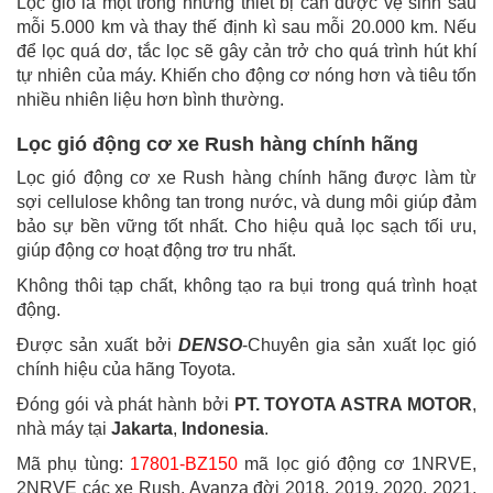
Lọc gió là một trong những thiết bị cần được vệ sinh sau
mỗi 5.000 km và thay thế định kì sau mỗi 20.000 km. Nếu
để lọc quá dơ, tắc lọc sẽ gây cản trở cho quá trình hút khí
tự nhiên của máy. Khiến cho động cơ nóng hơn và tiêu tốn
nhiều nhiên liệu hơn bình thường.
Lọc gió động cơ xe Rush hàng chính hãng
Lọc gió động cơ xe Rush hàng chính hãng được làm từ
sợi cellulose không tan trong nước, và dung môi giúp đảm
bảo sự bền vững tốt nhất. Cho hiệu quả lọc sạch tối ưu,
giúp động cơ hoạt động trơ tru nhất.
Không thôi tạp chất, không tạo ra bụi trong quá trình hoạt
động.
Được sản xuất bởi
DENSO
-Chuyên gia sản xuất lọc gió
chính hiệu của hãng Toyota.
Đóng gói và phát hành bởi
PT. TOYOTA ASTRA MOTOR
,
nhà máy tại
Jakarta
,
Indonesia
.
Mã phụ tùng:
17801-BZ150
mã lọc gió động cơ 1NRVE,
2NRVE các xe Rush, Avanza đời 2018, 2019, 2020, 2021,