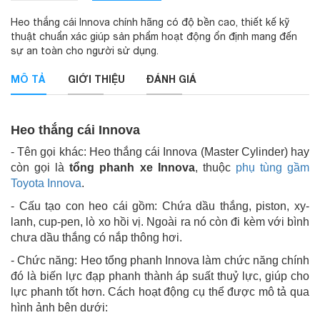
Heo thắng cái Innova chính hãng có độ bền cao, thiết kế kỹ
thuật chuẩn xác giúp sản phẩm hoạt động ổn định mang đến
sự an toàn cho người sử dụng.
MÔ TẢ
GIỚI THIỆU
ĐÁNH GIÁ
Heo thắng cái Innova
- Tên gọi khác: Heo thắng cái Innova (Master Cylinder) hay
còn gọi là
tổng phanh xe Innova
, thuộc
phụ tùng gầm
Toyota Innov
a
.
- Cấu tạo con heo cái gồm: Chứa dầu thắng, piston, xy-
lanh, cup-pen, lò xo hồi vị. Ngoài ra nó còn đi kèm với bình
chưa dầu thắng có nắp thông hơi.
- Chức năng: Heo tổng phanh Innova làm chức năng chính
đó là biến lực đạp phanh thành áp suất thuỷ lực, giúp cho
lực phanh tốt hơn. Cách hoạt động cụ thể được mô tả qua
hình ảnh bên dưới: