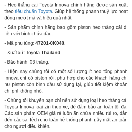
- Heo thắng cái Toyota Innova chính hãng được sản xuất
theo
tiêu chuẩn Toyota
. Giúp hệ thống phanh thuỷ lực hoạt
động mượt mà và hiệu quả nhất.
- Sản phẩm chính hãng bao gồm piston heo thắng cái đi
liền với bình chứa dầu.
- Mã phụ tùng:
47201-0K040
.
- Xuất xứ: Toyota
Thailand
.
- Bảo hành: 03 tháng.
- Hiện nay chúng tôi có một số lượng ít heo tổng phanh
Innova chỉ có piston rời, phù hợp cho các khách hàng chỉ
hư piston còn bình dầu sử dụng lại, giúp tiết kiệm khoản
chi phí không nhỏ.
- Chúng tôi khuyên bạn chỉ nên sử dụng loại heo thắng cái
Toyota Innova loại zin theo xe, để đảm bảo an toàn tối đa.
Các sản phẩm OEM giá rẻ luôn ẩn chứa nhiều rủi ro, dẫn
đến các sai lệch cho toàn hệ thống phanh gây mất an toàn
cho người điều khiển.