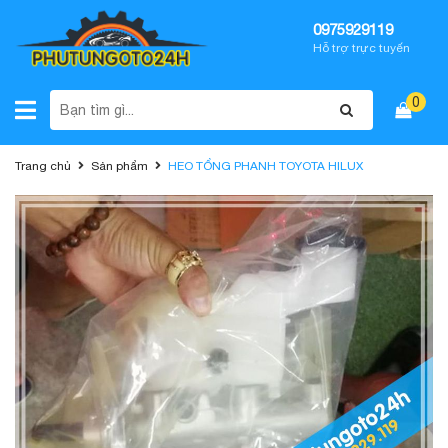
0975929119
Hỗ trợ trực tuyến
0
Trang chủ
Sản phẩm
HEO TỔNG PHANH TOYOTA HILUX