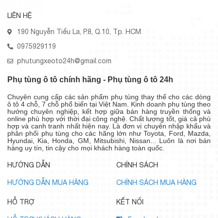
LIÊN HỆ
190 Nguyễn Tiểu La, P.8, Q.10, Tp. HCM
0975929119
phutungxeoto24h@gmail.com
Phụ tùng ô tô chính hãng - Phụ tùng ô tô 24h
Chuyên cung cấp các sản phẩm phụ tùng thay thế cho các dòng
ô tô 4 chỗ, 7 chỗ phổ biến tại Việt Nam. Kinh doanh phụ tùng theo
hướng chuyên nghiệp, kết hợp giữa bán hàng truyền thống và
online phù hợp với thời đại công nghệ. Chất lượng tốt, giá cả phù
hợp và canh tranh nhất hiện nay. Là đơn vị chuyên nhập khẩu và
phân phối phụ tùng cho các hãng lớn như Toyota, Ford, Mazda,
Hyundai, Kia, Honda, GM, Mitsubishi, Nissan... Luôn là nơi bán
hàng uy tín, tin cậy cho mọi khách hàng toàn quốc.
HƯỚNG DẪN
CHÍNH SÁCH
HƯỚNG DẪN MUA HÀNG
CHÍNH SÁCH MUA HÀNG
HỖ TRỢ
KẾT NỐI