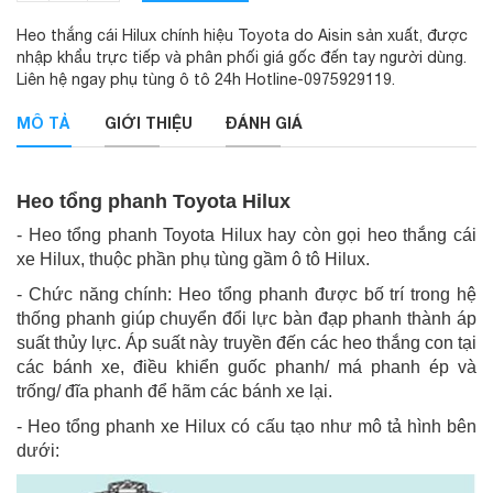
Heo thắng cái Hilux chính hiệu Toyota do Aisin sản xuất, được
nhập khẩu trực tiếp và phân phối giá gốc đến tay người dùng.
Liên hệ ngay phụ tùng ô tô 24h Hotline-0975929119.
MÔ TẢ
GIỚI THIỆU
ĐÁNH GIÁ
Heo tổng phanh Toyota Hilux
- Heo tổng phanh Toyota Hilux hay còn gọi heo thắng cái
xe Hilux, thuộc phần phụ tùng gầm ô tô Hilux.
- Chức năng chính: Heo tổng phanh được bố trí trong hệ
thống phanh giúp chuyển đổi lực bàn đạp phanh thành áp
suất thủy lực. Áp suất này truyền đến các heo thắng con tại
các bánh xe, điều khiển guốc phanh/ má phanh ép và
trống/ đĩa phanh để hãm các bánh xe lại.
- Heo tổng phanh xe Hilux có cấu tạo như mô tả hình bên
dưới: