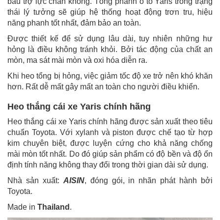
bầu trợ lực chân không. Tổng phanh ô tô Yaris trong trạng
thái lý tưởng sẽ giúp hệ thống hoạt động trơn tru, hiệu
năng phanh tốt nhất, đảm bảo an toàn.
Được thiết kế để sử dụng lâu dài, tuy nhiên những hư
hỏng là điều không tránh khỏi. Bởi tác động của chất an
mòn, ma sát mài mòn và oxi hóa diễn ra.
Khi heo tổng bị hỏng, việc giảm tốc độ xe trở nên khó khăn
hơn. Rất dễ mất gây mất an toàn cho người điều khiển.
Heo thắng cái xe Yaris chính hãng
Heo thắng cái xe Yaris chính hãng được sản xuất theo tiêu
chuẩn Toyota. Với xylanh và piston được chế tạo từ hợp
kim chuyên biệt, được luyện cứng cho khả năng chống
mài mòn tốt nhất. Do đó giúp sản phẩm có độ bền và độ ổn
định tính năng không thay đổi trong thời gian dài sử dụng.
Nhà sản xuất:
AISIN
, đóng gói, in nhãn phát hành bởi
Toyota.
Made in
Thailand
.