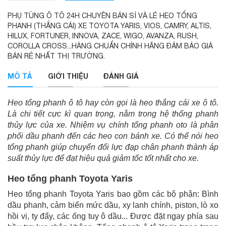
PHỤ TÙNG Ô TÔ 24H CHUYÊN BÁN SỈ VÀ LẺ HEO TỔNG
PHANH (THẮNG CÁI) XE TOYOTA YARIS, VIOS, CAMRY, ALTIS,
HILUX, FORTUNER, INNOVA, ZACE, WIGO, AVANZA, RUSH,
COROLLA CROSS...HÀNG CHUẨN CHÍNH HÃNG ĐẢM BẢO GIÁ
BÁN RẺ NHẤT THỊ TRƯỜNG.
MÔ TẢ
GIỚI THIỆU
ĐÁNH GIÁ
Heo tổng phanh ô tô hay còn gọi là heo thắng cái xe ô tô.
Là chi tiết cực kì quan trọng, nằm trong hệ thống phanh
thủy lực của xe. Nhiệm vụ chính tổng phanh oto là phân
phối dầu phanh đến các heo con bánh xe. Có thể nói heo
tổng phanh giúp chuyển đổi lực đạp chân phanh thành áp
suất thủy lực để đạt hiệu quả giảm tốc tốt nhất cho xe.
Heo tổng phanh Toyota Yaris
Heo tổng phanh Toyota Yaris bao gồm các bộ phận: Bình
dầu phanh, cảm biến mức dầu, xy lanh chính, piston, lò xo
hồi vị, ty đẩy, các ống tuy ô dầu... Được đặt ngay phía sau