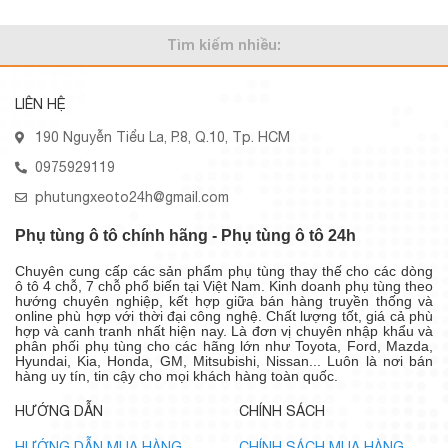
Tìm kiếm nhiều:
LIÊN HỆ
190 Nguyễn Tiểu La, P.8, Q.10, Tp. HCM
0975929119
phutungxeoto24h@gmail.com
Phụ tùng ô tô chính hãng - Phụ tùng ô tô 24h
Chuyên cung cấp các sản phẩm phụ tùng thay thế cho các dòng
ô tô 4 chỗ, 7 chỗ phổ biến tại Việt Nam. Kinh doanh phụ tùng theo
hướng chuyên nghiệp, kết hợp giữa bán hàng truyền thống và
online phù hợp với thời đại công nghệ. Chất lượng tốt, giá cả phù
hợp và canh tranh nhất hiện nay. Là đơn vị chuyên nhập khẩu và
phân phối phụ tùng cho các hãng lớn như Toyota, Ford, Mazda,
Hyundai, Kia, Honda, GM, Mitsubishi, Nissan... Luôn là nơi bán
hàng uy tín, tin cậy cho mọi khách hàng toàn quốc.
HƯỚNG DẪN
CHÍNH SÁCH
HƯỚNG DẪN MUA HÀNG
CHÍNH SÁCH MUA HÀNG