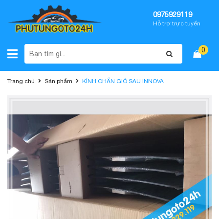
0975929119
Hỗ trợ trực tuyến
0
Trang chủ
Sản phẩm
KÍNH CHẮN GIÓ SAU INNOVA