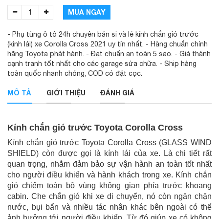
MUA NGAY
- Phụ tùng ô tô 24h chuyên bán sỉ và lẻ kính chắn gió trước
(kính lái) xe Corolla Cross 2021 uy tín nhất. - Hàng chuẩn chính
hãng Toyota phát hành. - Đạt chuẩn an toàn 5 sao. - Giá thành
cạnh tranh tốt nhất cho các garage sửa chữa. - Ship hàng
toàn quốc nhanh chóng, COD có đặt cọc.
MÔ TẢ
GIỚI THIỆU
ĐÁNH GIÁ
Kính chắn gió trước Toyota Corolla Cross
Kính chắn gió trước Toyota Corolla Cross (GLASS WIND
SHIELD) còn được gọi là kính lái của xe. Là chi tiết rất
quan trọng, nhằm đảm bảo sự vận hành an toàn tốt nhất
cho người điều khiển và hành khách trong xe. Kính chắn
gió chiếm toàn bộ vùng không gian phía trước khoang
cabin. Che chắn gió khi xe di chuyển, nó còn ngăn chặn
nước, bụi bẩn và nhiều tác nhân khác bên ngoài có thể
ảnh hưởng tới người điều khiển. Từ đó giúp xe có không