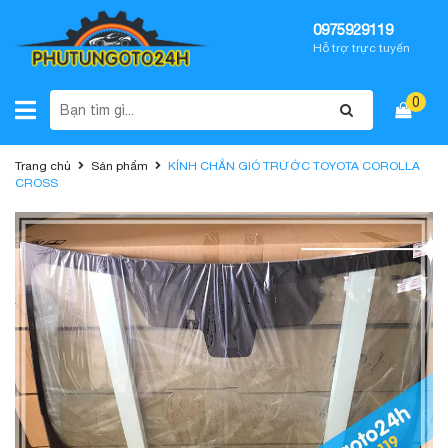
0975929119
Hỗ trợ trực tuyến
0
Trang chủ
Sản phẩm
KÍNH CHẮN GIÓ TRƯỚC TOYOTA COROLLA
CROSS