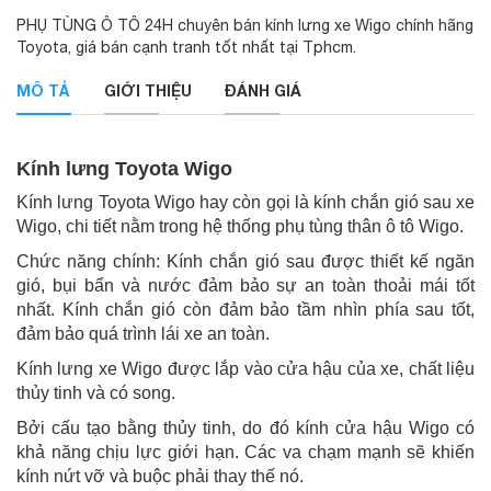
PHỤ TÙNG Ô TÔ 24H chuyên bán kính lưng xe Wigo chính hãng
Toyota, giá bán cạnh tranh tốt nhất tại Tphcm.
MÔ TẢ
GIỚI THIỆU
ĐÁNH GIÁ
Kính lưng Toyota Wigo
Kính lưng Toyota Wigo hay còn gọi là kính chắn gió sau xe
Wigo, chi tiết nằm trong hệ thống phụ tùng thân ô tô Wigo.
Chức năng chính: Kính chắn gió sau được thiết kế ngăn
gió, bụi bẩn và nước đảm bảo sự an toàn thoải mái tốt
nhất. Kính chắn gió còn đảm bảo tầm nhìn phía sau tốt,
đảm bảo quá trình lái xe an toàn.
Kính lưng xe Wigo được lắp vào cửa hậu của xe, chất liệu
thủy tinh và có song.
Bởi cấu tạo bằng thủy tinh, do đó kính cửa hậu Wigo có
khả năng chịu lực giới hạn. Các va chạm mạnh sẽ khiến
kính nứt vỡ và buộc phải thay thế nó.